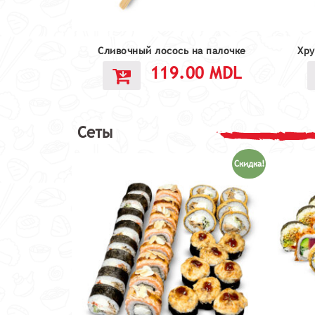
Сливочный лосось на палочке
Хру
119.00
MDL
Скидка!