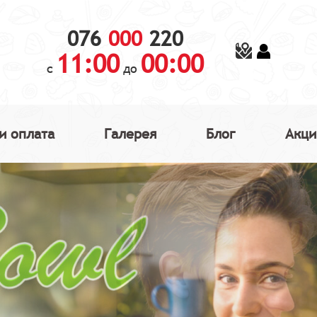
076
000
220
11:00
00:00
с
до
и оплата
Галерея
Блог
Акци