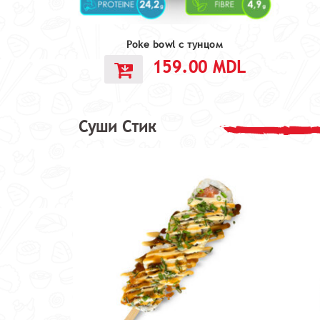
Poke bowl с тунцом
159.00
MDL