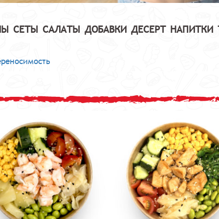
ЛЫ
СЕТЫ
САЛАТЫ
ДОБАВКИ
ДЕСЕРТ
НАПИТКИ
ереносимость