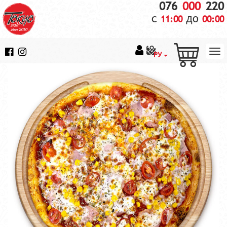
076
000
220
с
до
11:00
00:00
РУ