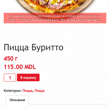
Пицца Буритто
450 г
115.00
MDL
В корзину
Категории:
Пицца
,
Пицца
Описание