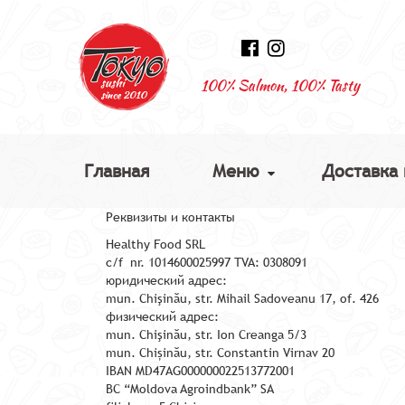
100% Salmon, 100% Tasty
Главная
Меню
Доставка 
Реквизиты и контакты
Healthy Food SRL
c/f nr. 1014600025997 TVA: 0308091
юридический адрес:
mun. Chişinău, str. Mihail Sadoveanu 17, of. 426
физический адрес:
mun. Chişinău, str. Ion Creanga 5/3
mun. Chișinău, str. Constantin Virnav 20
IBAN MD47AG000000022513772001
BC “Moldova Agroindbank” SA