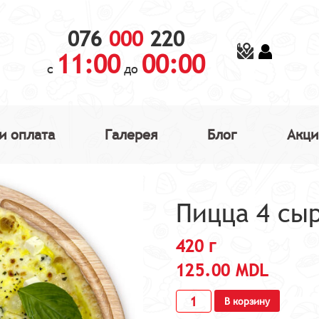
076
000
220
11:00
00:00
с
до
и оплата
Галерея
Блог
Акци
Пицца 4 сы
420 г
125.00
MDL
В корзину