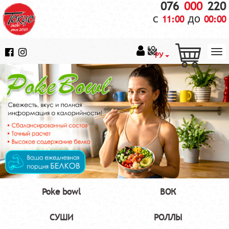
076
000
220
с
до
11:00
00:00
РУ
Poke bowl
ВОК
СУШИ
РОЛЛЫ