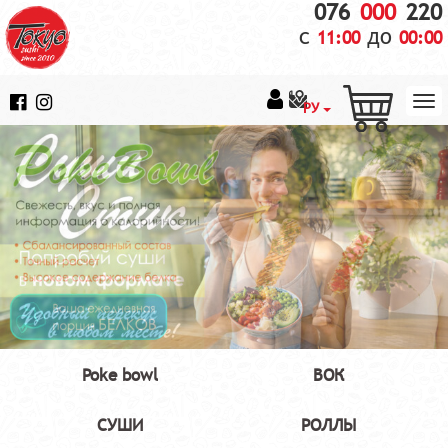
076
000
220
с
до
11:00
00:00
РУ
Poke bowl
ВОК
СУШИ
РОЛЛЫ