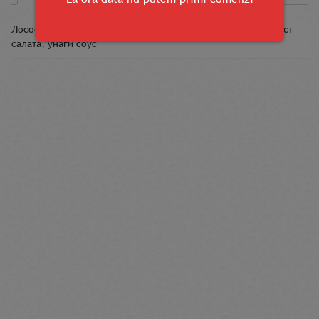
Лосось, огурец, тобико, кремовый сыр, угорь, кунжут, лист
салата, унаги соус