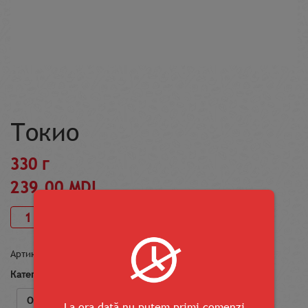
Токио
330 г
239.00
MDL
В корзину
Артикул:
tokio
Категории:
Author's roll
,
РОЛЛЫ
Описание
La ora dată nu putem primi comenzi