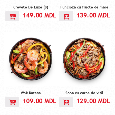
Crevete De Luxe (8)
Funcioza cu fructe de mare
149.00
MDL
139.00
MDL
Wok Katana
Soba cu carne de vită
109.00
MDL
129.00
MDL