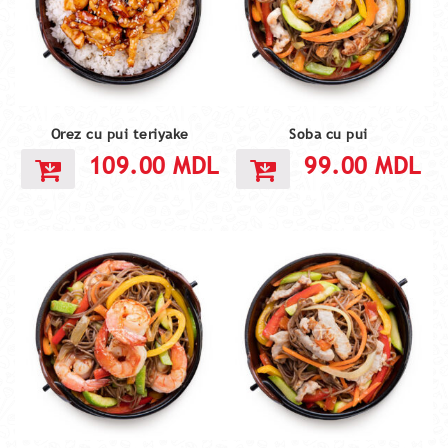
Orez cu pui teriyake
Soba cu pui
109.00
MDL
99.00
MDL