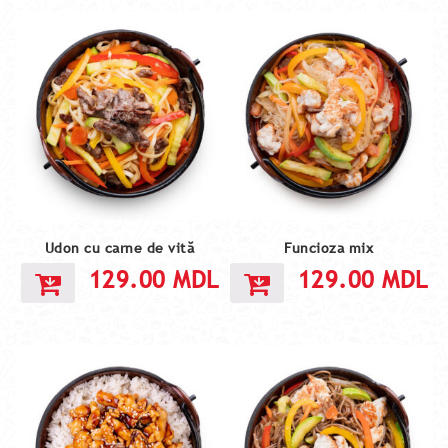
Udon cu carne de vită
Funcioza mix
129.00
MDL
129.00
MDL