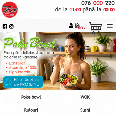
076
000
220
de la
până la
11:00
00:00
RO
Poke bowl
WOK
Rulouri
Sushi