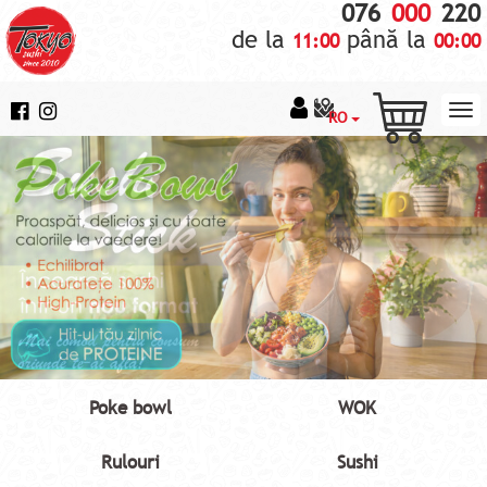
076
000
220
de la
până la
11:00
00:00
RO
Poke bowl
WOK
Rulouri
Sushi