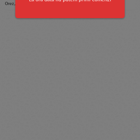
Orez, cremă de brînză, masago