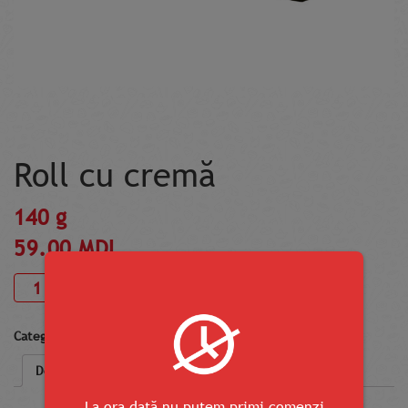
Roll cu cremă
140 g
59.00
MDL
Adaugă în coș
Categorii:
Rulouri
,
Rulouri Maki
Descriere
La ora dată nu putem primi comenzi