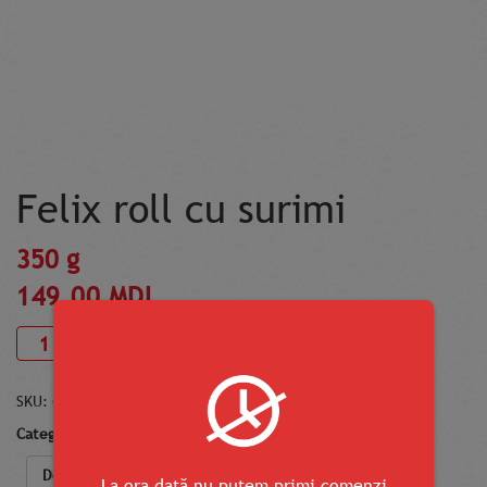
Felix roll cu surimi
350 g
149.00
MDL
Adaugă în coș
SKU:
gunkan-so-snezhnym-krabom
Categorii:
Rulouri
,
Rulouri Felix
Descriere
La ora dată nu putem primi comenzi