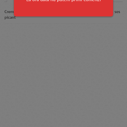
Сremă de brinză, surimi, caviar tobiko, castravete, avocado, sos
picant