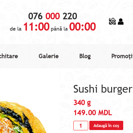
076
000
220
11:00
00:00
de la
până la
chitare
Galerie
Blog
Promoți
Sushi burger
340 g
149.00
MDL
Adaugă în coș