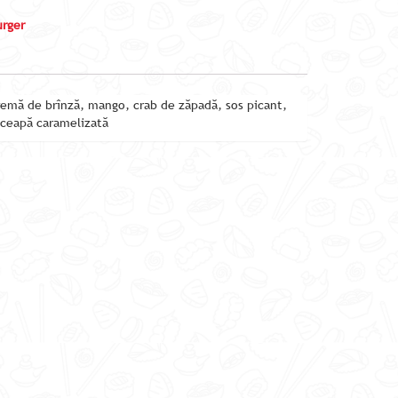
urger
remă de brînză, mango, crab de zăpadă, sos picant,
 ceapă caramelizată