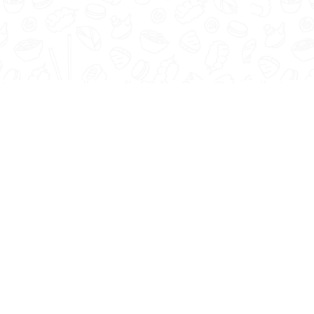
vrare
Galerie
Blog
Promoții
si
itare