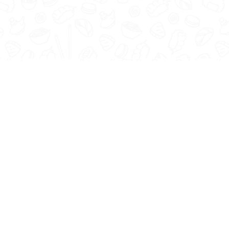
Acasă
Meniu
Li
Ach